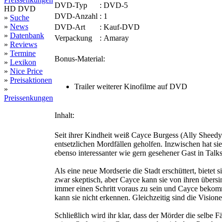
DVD-Typ
:
DVD-5
HD DVD
DVD-Anzahl
:
1
»
Suche
»
News
DVD-Art
:
Kauf-DVD
»
Datenbank
Verpackung
:
Amaray
»
Reviews
»
Termine
Bonus-Material:
»
Lexikon
»
Nice Price
»
Preisaktionen
Trailer weiterer Kinofilme auf DVD
»
Preissenkungen
Inhalt:
Seit ihrer Kindheit weiß Cayce Burgess (Ally Sheedy),
entsetzlichen Mordfällen geholfen. Inzwischen hat sie
ebenso interessanter wie gern gesehener Gast in Talk
Als eine neue Mordserie die Stadt erschüttert, bietet 
zwar skeptisch, aber Cayce kann sie von ihren übersi
immer einen Schritt voraus zu sein und Cayce bekomm
kann sie nicht erkennen. Gleichzeitig sind die Visionen
Schließlich wird ihr klar, dass der Mörder die selbe Fä