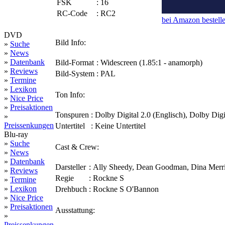
FSK
:
16
RC-Code
:
RC2
bei Amazon bestell
DVD
Bild Info:
»
Suche
»
News
»
Datenbank
Bild-Format
:
Widescreen (1.85:1 - anamorph)
»
Reviews
Bild-System
:
PAL
»
Termine
»
Lexikon
Ton Info:
»
Nice Price
»
Preisaktionen
Tonspuren
:
Dolby Digital 2.0 (Englisch), Dolby Digi
»
Preissenkungen
Untertitel
:
Keine Untertitel
Blu-ray
»
Suche
Cast & Crew:
»
News
»
Datenbank
Darsteller
:
Ally Sheedy, Dean Goodman, Dina Merril
»
Reviews
Regie
:
Rockne S
»
Termine
»
Lexikon
Drehbuch
:
Rockne S O'Bannon
»
Nice Price
»
Preisaktionen
Ausstattung:
»
Preissenkungen