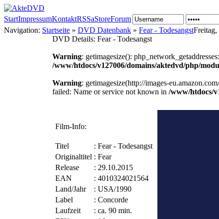
Start
Impressum
Kontakt
RSS
aStore
Forum
Navigation:
Startseite
»
DVD Datenbank
»
Fear - Todesangst
Freitag
DVD Details: Fear - Todesangst
Warning
: getimagesize(): php_network_getaddresses:
/www/htdocs/v127006/domains/aktedvd/php/modul
Warning
: getimagesize(http://images-eu.amazon.c
failed: Name or service not known in
/www/htdocs/v
Film-Info:
Titel
:
Fear - Todesangst
Originaltitel
:
Fear
Release
:
29.10.2015
EAN
:
4010324021564
Land/Jahr
:
USA/1990
Label
:
Concorde
Laufzeit
:
ca. 90 min.