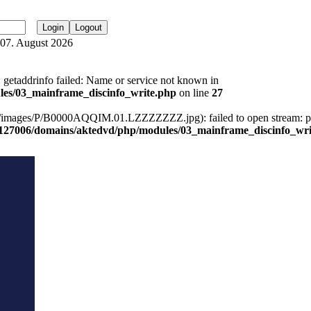
, 07. August 2026
 getaddrinfo failed: Name or service not known in
es/03_mainframe_discinfo_write.php
on line
27
om/images/P/B0000AQQIM.01.LZZZZZZZ.jpg): failed to open stream: p
127006/domains/aktedvd/php/modules/03_mainframe_discinfo_wri