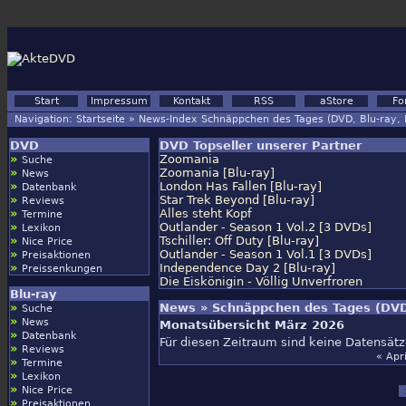
Start
Impressum
Kontakt
RSS
aStore
Fo
Navigation:
Startseite
»
News-Index Schnäppchen des Tages (DVD, Blu-ray,
DVD
DVD Topseller unserer Partner
»
Zoomania
Suche
»
Zoomania [Blu-ray]
News
»
London Has Fallen [Blu-ray]
Datenbank
»
Star Trek Beyond [Blu-ray]
Reviews
»
Alles steht Kopf
Termine
»
Outlander - Season 1 Vol.2 [3 DVDs]
Lexikon
»
Tschiller: Off Duty [Blu-ray]
Nice Price
»
Outlander - Season 1 Vol.1 [3 DVDs]
Preisaktionen
»
Independence Day 2 [Blu-ray]
Preissenkungen
Die Eiskönigin - Völlig Unverfroren
Blu-ray
»
News » Schnäppchen des Tages (DVD
Suche
»
News
Monatsübersicht März 2026
»
Datenbank
Für diesen Zeitraum sind keine Datensät
»
Reviews
« Apr
»
Termine
»
Lexikon
»
Nice Price
»
Preisaktionen