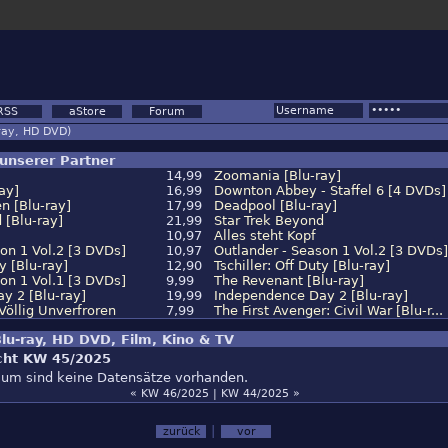
RSS
aStore
Forum
ray, HD DVD)
unserer Partner
14,99
Zoomania [Blu-ray]
ay]
16,99
Downton Abbey - Staffel 6 [4 DVDs]
n [Blu-ray]
17,99
Deadpool [Blu-ray]
 [Blu-ray]
21,99
Star Trek Beyond
10,97
Alles steht Kopf
on 1 Vol.2 [3 DVDs]
10,97
Outlander - Season 1 Vol.2 [3 DVDs]
ty [Blu-ray]
12,90
Tschiller: Off Duty [Blu-ray]
on 1 Vol.1 [3 DVDs]
9,99
The Revenant [Blu-ray]
y 2 [Blu-ray]
19,99
Independence Day 2 [Blu-ray]
 Völlig Unverfroren
7,99
The First Avenger: Civil War [Blu-r...
lu-ray, HD DVD, Film, Kino & TV
cht KW 45/2025
raum sind keine Datensätze vorhanden.
« KW 46/2025
|
KW 44/2025 »
|
zurück
vor