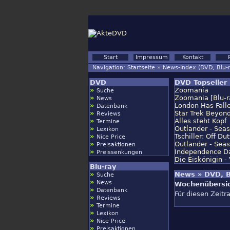
Start
Impressum
Kontakt
Navigation:
Startseite
»
News-Index (DVD, Blu-
DVD
DVD Topseller 
»
Zoomania
Suche
»
Zoomania [Blu-r
News
»
London Has Falle
Datenbank
»
Star Trek Beyond
Reviews
»
Alles steht Kopf
Termine
»
Outlander - Seas
Lexikon
»
Tschiller: Off Du
Nice Price
»
Outlander - Seas
Preisaktionen
»
Independence Da
Preissenkungen
Die Eiskönigin -
Blu-ray
»
News » DVD, B
Suche
»
News
Wochenübersi
»
Datenbank
Für diesen Zeit
»
Reviews
»
Termine
»
Lexikon
»
Nice Price
»
Preisaktionen