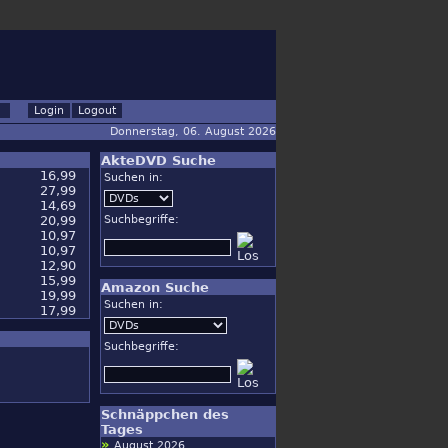
Donnerstag, 06. August 2026
AkteDVD Suche
16,99
Suchen in:
27,99
14,69
20,99
Suchbegriffe:
10,97
10,97
12,90
15,99
Amazon Suche
19,99
Suchen in:
17,99
Suchbegriffe:
Schnäppchen des
Tages
»
August 2026