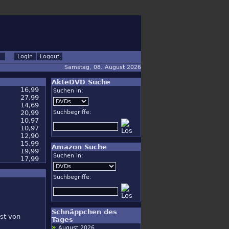
Samstag, 08. August 2026
AkteDVD Suche
16,99
Suchen in:
27,99
14,69
20,99
Suchbegriffe:
10,97
10,97
12,90
15,99
Amazon Suche
19,99
Suchen in:
17,99
Suchbegriffe:
Schnäppchen des
ist von
Tages
»
August 2026