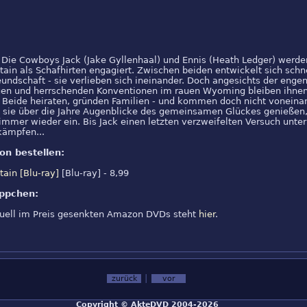
Die Cowboys Jack (Jake Gyllenhaal) und Ennis (Heath Ledger) werde
in als Schafhirten engagiert. Zwischen beiden entwickelt sich schn
reundschaft - sie verlieben sich ineinander. Doch angesichts der enge
gen und herrschenden Konventionen im rauen Wyoming bleiben ihnen
 Beide heiraten, gründen Familien - und kommen doch nicht voneinan
 sie über die Jahre Augenblicke des gemeinsamen Glückes genießen,
e immer wieder ein. Bis Jack einen letzten verzweifelten Versuch unte
kämpfen...
on bestellen:
ain [Blu-ray]
[Blu-ray] - 8,99
ppchen:
ktuell im Preis gesenkten Amazon DVDs steht
hier
.
|
zurück
vor
Copyright ©
AkteDVD
2004-2026