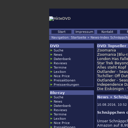
Start
Impressum
Kontakt
Navigation:
Startseite
»
News-Index Schnäppch
DVD
DVD Topseller 
»
Zoomania
Suche
»
Zoomania [Blu-r
News
»
London Has Falle
Datenbank
»
Star Trek Beyond
Reviews
»
Alles steht Kopf
Termine
»
Outlander - Seas
Lexikon
»
Tschiller: Off Du
Nice Price
»
Outlander - Seas
Preisaktionen
»
Independence Da
Preissenkungen
Die Eiskönigin -
Blu-ray
»
News » Schnäp
Suche
»
News
10.08.2016, 10:52 
»
Datenbank
»
Reviews
Schnäppchen d
»
Termine
»
Lexikon
Unser Schnäppch
»
Nice Price
Amazon auf 8,99
»
Preisaktionen