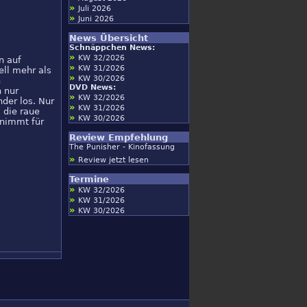
»
Juli 2026
»
Juni 2026
News Übersicht
Schnäppchen News:
»
KW 32/2026
n auf
»
KW 31/2026
ell mehr als
»
KW 30/2026
n
DVD News:
 nur
»
KW 32/2026
der los. Nur
»
KW 31/2026
 die raue
»
KW 30/2026
rnimmt für
Review Empfehlung
The Punisher - Kinofassung
»
Review jetzt lesen
Termine
»
KW 32/2026
»
KW 31/2026
»
KW 30/2026