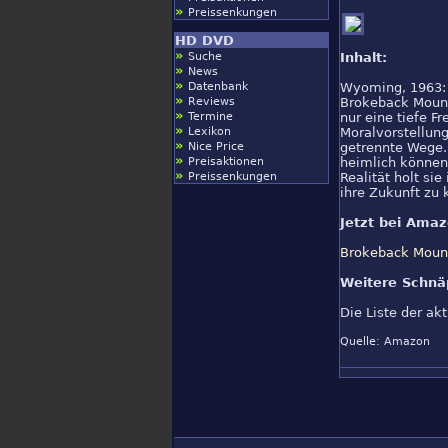
»
Preissenkungen
HD DVD
»
Suche
Inhalt:
»
News
»
Datenbank
Wyoming, 1963: 
»
Reviews
Brokeback Mounta
»
Termine
nur eine tiefe F
»
Lexikon
Moralvorstellun
»
Nice Price
getrennte Wege.
»
Preisaktionen
heimlich können
»
Preissenkungen
Realität holt si
ihre Zukunft zu 
Jetzt bei Amaz
Brokeback Mount
Weitere Schnä
Die Liste der a
Quelle: Amazon