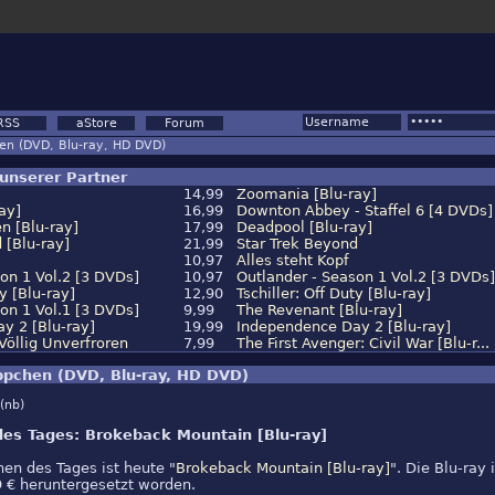
RSS
aStore
Forum
en (DVD, Blu-ray, HD DVD)
unserer Partner
14,99
Zoomania [Blu-ray]
ay]
16,99
Downton Abbey - Staffel 6 [4 DVDs]
n [Blu-ray]
17,99
Deadpool [Blu-ray]
 [Blu-ray]
21,99
Star Trek Beyond
10,97
Alles steht Kopf
on 1 Vol.2 [3 DVDs]
10,97
Outlander - Season 1 Vol.2 [3 DVDs]
ty [Blu-ray]
12,90
Tschiller: Off Duty [Blu-ray]
on 1 Vol.1 [3 DVDs]
9,99
The Revenant [Blu-ray]
y 2 [Blu-ray]
19,99
Independence Day 2 [Blu-ray]
 Völlig Unverfroren
7,99
The First Avenger: Civil War [Blu-r...
pchen (DVD, Blu-ray, HD DVD)
(nb)
es Tages: Brokeback Mountain [Blu-ray]
en des Tages ist heute "
Brokeback Mountain [Blu-ray]
". Die Blu-ray 
 € heruntergesetzt worden.