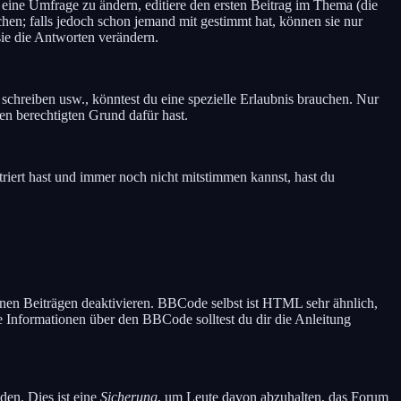
ine Umfrage zu ändern, editiere den ersten Beitrag im Thema (die
en; falls jedoch schon jemand mit gestimmt hat, können sie nur
sie die Antworten verändern.
hreiben usw., könntest du eine spezielle Erlaubnis brauchen. Nur
en berechtigten Grund dafür hast.
triert hast und immer noch nicht mitstimmen kannst, hast du
nen Beiträgen deaktivieren. BBCode selbst ist HTML sehr ähnlich,
e Informationen über den BBCode solltest du dir die Anleitung
den. Dies ist eine
Sicherung
, um Leute davon abzuhalten, das Forum