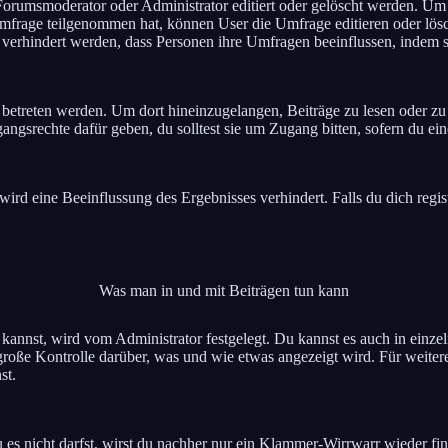
rumsmoderator oder Administrator editiert oder gelöscht werden. Um e
rage teilgenommen hat, können User die Umfrage editieren oder lösch
l verhindert werden, dass Personen ihre Umfragen beeinflussen, indem 
reten werden. Um dort hineinzugelangen, Beiträge zu lesen oder zu sc
gsrechte dafür geben, du solltest sie um Zugang bitten, sofern du ein
rd eine Beeinflussung des Ergebnisses verhindert. Falls du dich regis
Was man in und mit Beiträgen tun kann
nst, wird vom Administrator festgelegt. Du kannst es auch in einzel
große Kontrolle darüber, was und wie etwas angezeigt wird. Für weiter
st.
 es nicht darfst, wirst du nachher nur ein Klammer-Wirrwarr wieder fin