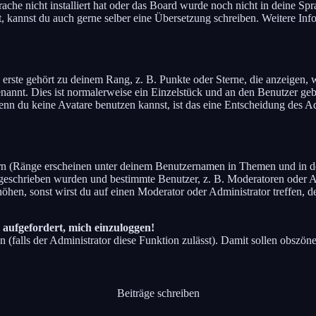
rache nicht installiert hat oder das Board wurde noch nicht in deine S
tiert, kannst du auch gerne selber eine Übersetzung schreiben. Weitere 
rste gehört zu deinem Rang, z. B. Punkte oder Sterne, die anzeigen, w
enannt. Dies ist normalerweise ein Einzelstück und an den Benutzer geb
nn du keine Avatare benutzen kannst, ist das eine Entscheidung des Ad
rn (Ränge erscheinen unter deinem Benutzernamen in Themen und in de
eschrieben wurden und bestimmte Benutzer, z. B. Moderatoren oder Adm
hen, sonst wirst du auf einen Moderator oder Administrator treffen, d
 aufgefordert, mich einzuloggen!
n (falls der Administrator diese Funktion zulässt). Damit sollen obs
Beiträge schreiben