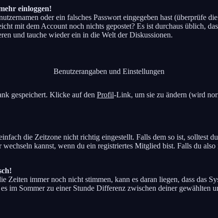
 mehr einloggen!
enutzernamen oder ein falsches Passwort eingegeben hast (überprüfe d
elleicht mit dem Account noch nichts gepostet? Es ist durchaus üblich, d
eren und tauche wieder ein in die Welt der Diskussionen.
Benutzerangaben und Einstellungen
bank gespeichert. Klicke auf den
Profil
-Link, um sie zu ändern (wird no
ach die Zeitzone nicht richtig eingestellt. Falls dem so ist, solltest d
 wechseln kannst, wenn du ein registriertes Mitglied bist. Falls du also 
sch!
 die Zeiten immer noch nicht stimmen, kann es daran liegen, dass das S
 es im Sommer zu einer Stunde Differenz zwischen deiner gewählten 