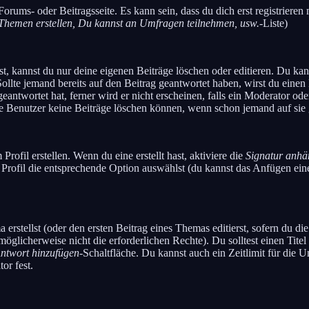
orums- oder Beitragsseite. Es kann sein, dass du dich erst registrieren
Themen erstellen, Du kannst an Umfragen teilnehmen, usw.
-Liste)
, kannst du nur deine eigenen Beiträge löschen oder editieren. Du kanns
Sollte jemand bereits auf den Beitrag geantwortet haben, wirst du einen
antwortet hat, ferner wird er nicht erscheinen, falls ein Moderator oder
ale Benutzer keine Beiträge löschen können, wenn schon jemand auf sie 
rofil erstellen. Wenn du eine erstellt hast, aktiviere die
Signatur anh
 Profil die entsprechende Option auswählst (du kannst das Anfügen ein
rstellst (oder den ersten Beitrag eines Themas editierst, sofern du die 
u möglicherweise nicht die erforderlichen Rechte). Du solltest einen Ti
ntwort hinzufügen
-Schaltfläche. Du kannst auch ein Zeitlimit für die 
or fest.