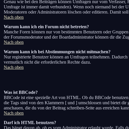
Genau wie bei den Beiträgen können Umfragen nur vom Verfasser, Fo
Umfrage ist immer damit verbunden). Wenn noch niemand bei der Umf
Moderatoren oder Administratoren löschen oder editieren. Damit sol
Nach oben
Warum kann ich ein Forum nicht betreten?
Manche Foren können nur von bestimmten Benutzern oder Gruppen bet
der Forumsmoderator und der Boardadministrator können dir die Zugan
Nach oben
Warum kann ich bei Abstimmungen nicht mitmachen?
Nur registrierte Benutzer können an Umfragen teilnehmen. Dadurch wi
vermutlich nicht die erforderlichen Rechte dazu.
Nach oben
Was ist BBCode?
BBCode ist eine spezielle Art von HTML. Ob du BBCode benutzen kan
die Tags sind von den Klammern [ und ] umschlossen und bietet dir 
anschauen, die du von der Beitrag schreiben-Seite aus erreichen kann
Nach oben
Darf ich HTML benutzen?
Das hängt davon ab, ob es vom Administrator erlaubt wurde. Falls du