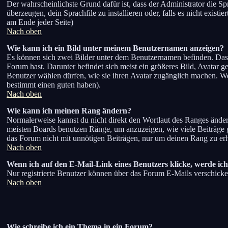
Der wahrscheinlichste Grund dafür ist, dass der Administrator die Sp
überzeugen, dein Sprachfile zu installieren oder, falls es nicht exis
am Ende jeder Seite)
Nach oben
Wie kann ich ein Bild unter meinem Benutzernamen anzeigen?
Es können sich zwei Bilder unter dem Benutzernamen befinden. Das e
Forum hast. Darunter befindet sich meist ein größeres Bild, Avatar g
Benutzer wählen dürfen, wie sie ihren Avatar zugänglich machen. We
bestimmt einen guten haben).
Nach oben
Wie kann ich meinen Rang ändern?
Normalerweise kannst du nicht direkt den Wortlaut des Ranges ände
meisten Boards benutzen Ränge, um anzuzeigen, wie viele Beiträge g
das Forum nicht mit unnötigen Beiträgen, nur um deinen Rang zu erhö
Nach oben
Wenn ich auf den E-Mail-Link eines Benutzers klicke, werde ich
Nur registrierte Benutzer können über das Forum E-Mails verschicke
Nach oben
Wie schreibe ich ein Thema in ein Forum?