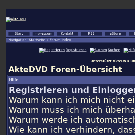
Start
Impressum
Kontakt
RSS
aStore
Navigation:
Startseite
»
Forum-Index
Registrieren
Suchen
Unterstützt AkteDVD un
AkteDVD Foren-Übersicht
Hilfe
Registrieren und Einlogge
Warum kann ich mich nicht e
Warum muss ich mich überhau
Warum werde ich automatisc
Wie kann ich verhindern, dass