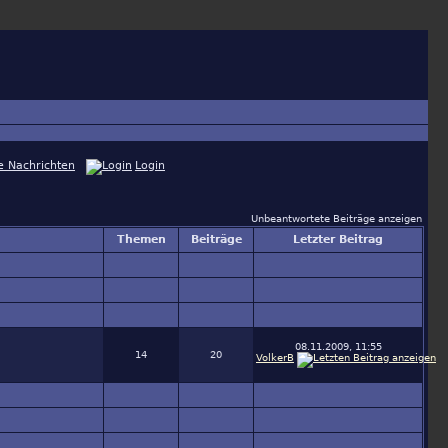
e Nachrichten
Login
Unbeantwortete Beiträge anzeigen
Themen
Beiträge
Letzter Beitrag
08.11.2009, 11:55
14
20
VolkerB