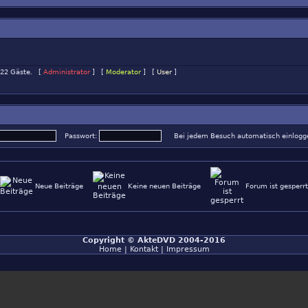
d 22 Gäste. [
Administrator
] [
Moderator
] [
User
]
Passwort:
Bei jedem Besuch automatisch einlog
Neue Beiträge
Keine neuen Beiträge
Forum ist gesperrt
Copyright ©
AkteDVD
2004-2016
Home
|
Kontakt
|
Impressum