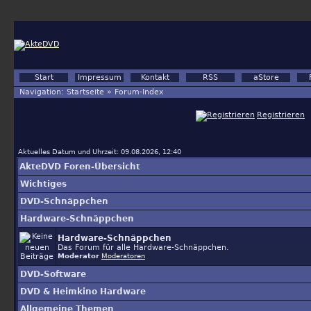
Start
Impressum
Kontakt
RSS
aStore
Navigation:
Startseite
»
Forum-Index
Registrieren
Aktuelles Datum und Uhrzeit: 09.08.2026, 12:40
AkteDVD Foren-Übersicht
Wichtiges
DVD-Schnäppchen
Hardware-Schnäppchen
Hardware-Schnäppchen
Das Forum für alle Hardware-Schnäppchen.
Moderator
Moderatoren
DVD-Software
DVD & Heimkino Hardware
Allgemeine Themen