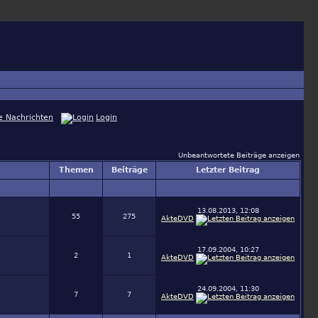
e Nachrichten
Login
Unbeantwortete Beiträge anzeigen
Themen
Beiträge
Letzter Beitrag
13.08.2013, 12:08
55
275
AkteDVD
17.09.2004, 10:27
2
1
AkteDVD
24.09.2004, 11:30
7
7
AkteDVD