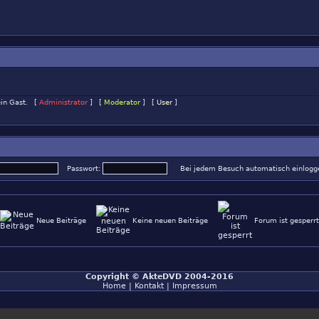
 ein Gast. [
Administrator
] [
Moderator
] [
User
]
Passwort:
Bei jedem Besuch automatisch einlog
Neue Beiträge
Keine neuen Beiträge
Forum ist gesperrt
Copyright ©
AkteDVD
2004-2016
Home
|
Kontakt
|
Impressum