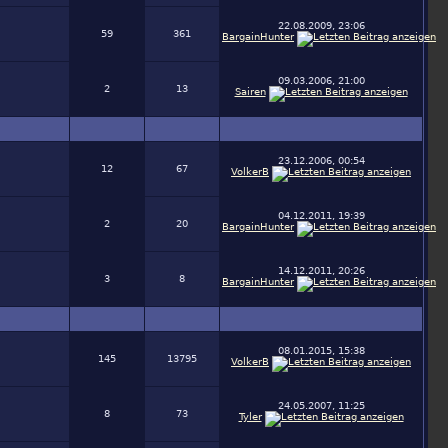
22.08.2009, 23:06
59
361
BargainHunter
09.03.2006, 21:00
2
13
Sairen
23.12.2006, 00:54
12
67
VolkerB
04.12.2011, 19:39
2
20
BargainHunter
14.12.2011, 20:26
3
8
BargainHunter
08.01.2015, 15:38
145
13795
VolkerB
24.05.2007, 11:25
8
73
Tyler