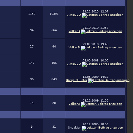
29.12.2015, 12:07
1152
16391
AkteDVD
21.10.2010, 21:57
94
664
VolkerB
29.01.2010, 19:48
17
44
VolkerB
08.05.2008, 10:05
147
156
AkteDVD
12.05.2009, 14:19
36
843
BargainHunter
08.11.2009, 11:55
14
20
VolkerB
20.12.2005, 18:56
5
31
Sneakier