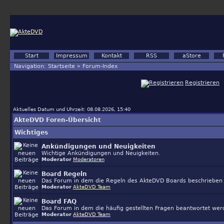
Start
Impressum
Kontakt
RSS
aStore
Navigation:
Startseite
»
Forum-Index
Registrieren
Aktuelles Datum und Uhrzeit: 08.08.2026, 15:40
AkteDVD Foren-Übersicht
Wichtiges
Ankündigungen und Neuigkeiten
Wichtige Ankündigungen und Neuigkeiten.
Moderator
Moderatoren
Board Regeln
Das Forum in dem die Regeln des AkteDVD Boards beschrieben 
Moderator
AkteDVD Team
Board FAQ
Das Forum in dem die häufig gestellten Fragen beantwortet werd
Moderator
AkteDVD Team