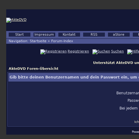
Start
Impressum
Kontakt
RSS
aStore
Navigation:
Startseite
»
Forum-Index
Registrieren
Suchen
Unterstützt AkteDVD un
AkteDVD Foren-Übersicht
Gib bitte deinen Benutzernamen und dein Passwort ein, um 
Benutzerna
Passw
Bei jedem
Ic
Powe