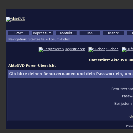
Start
Impressum
Kontakt
RSS
aStore
Navigation:
Startseite
»
Forum-Index
Registrieren
Suchen
Unterstützt AkteDVD un
AkteDVD Foren-Übersicht
Gib bitte deinen Benutzernamen und dein Passwort ein, um 
Benutzerna
Passw
Bei jedem
Ic
Powe