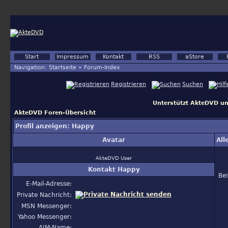
Start
Impressum
Kontakt
RSS
aStore
Navigation:
Startseite
»
Forum-Index
Registrieren
Suchen
Unterstützt AkteDVD un
AkteDVD Foren-Übersicht
Profil anzeigen: Happy
Avatar
All
AkteDVD User
Kontakt Happy
Be
E-Mail-Adresse:
Private Nachricht:
MSN Messenger:
Yahoo Messenger:
AIM-Name: