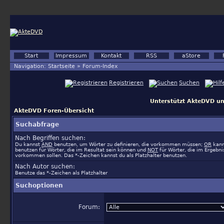
Start
Impressum
Kontakt
RSS
aStore
Navigation:
Startseite
»
Forum-Index
Registrieren
Suchen
Unterstützt AkteDVD un
AkteDVD Foren-Übersicht
Suchabfrage
Nach Begriffen suchen:
Du kannst
AND
benutzen, um Wörter zu definieren, die vorkommen müssen;
OR
kann
benutzen für Wörter, die im Resultat sein können und
NOT
für Wörter, die im Ergebni
vorkommen sollen. Das *-Zeichen kannst du als Platzhalter benutzen.
Nach Autor suchen:
Benutze das *-Zeichen als Platzhalter
Suchoptionen
Forum: