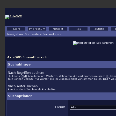
Start
Impressum
Kontakt
RSS
aStore
Navigation:
Startseite
»
Forum-Index
Registrieren
AkteDVD Foren-Übersicht
Suchabfrage
Nach Begriffen suchen:
Du kannst
AND
benutzen, um Wörter zu definieren, die vorkommen müssen;
OR
kann
sein können und
NOT
für Wörter, die im Ergebnis nicht vorkommen sollen. Das *-Zeic
Nach Autor suchen:
Benutze das *-Zeichen als Platzhalter
Suchoptionen
Forum: