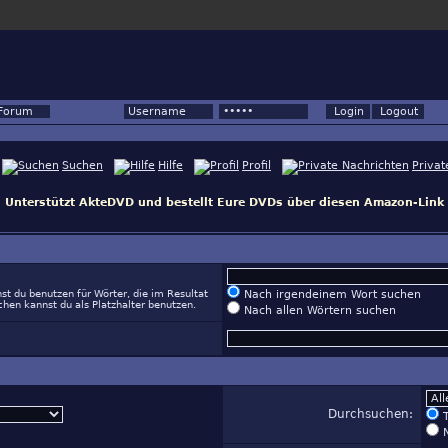
Forum
Suchen
Hilfe
Profil
Privat
Unterstützt AkteDVD und bestellt Eure DVDs über diesen Amazon-Link
st du benutzen für Wörter, die im Resultat
Nach irgendeinem Wort suchen
hen kannst du als Platzhalter benutzen.
Nach allen Wörtern suchen
Durchsuchen:
T
N