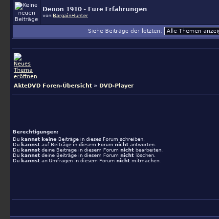
Denon 1910 - Eure Erfahrungen
von
BargainHunter
Siehe Beiträge der letzten:
AkteDVD Foren-Übersicht
»
DVD-Player
Berechtigungen:
Du
kannst keine
Beiträge in dieses Forum schreiben.
Du
kannst
auf Beiträge in diesem Forum
nicht
antworten.
Du
kannst
deine Beiträge in diesem Forum
nicht
bearbeiten.
Du
kannst
deine Beiträge in diesem Forum
nicht
löschen.
Du
kannst
an Umfragen in diesem Forum
nicht
mitmachen.