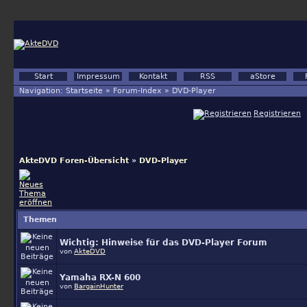
Start
Impressum
Kontakt
RSS
aStore
Navigation:
Startseite
»
Forum-Index
»
DVD-Player
Registrieren
AkteDVD Foren-Übersicht
»
DVD-Player
Themen
Wichtig:
Hinweise für das DVD-Player Forum
von
AkteDVD
Yamaha RX-N 600
von
BargainHunter