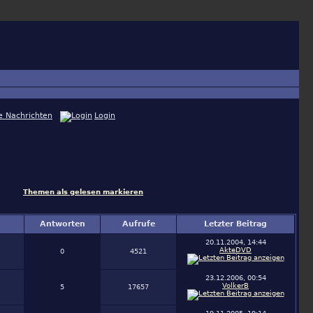
e Nachrichten
Login
Themen als gelesen markieren
Antworten
Aufrufe
Letzter Beitrag
20.11.2004, 14:44
AkteDVD
0
4521
23.12.2006, 00:54
VolkerB
5
17657