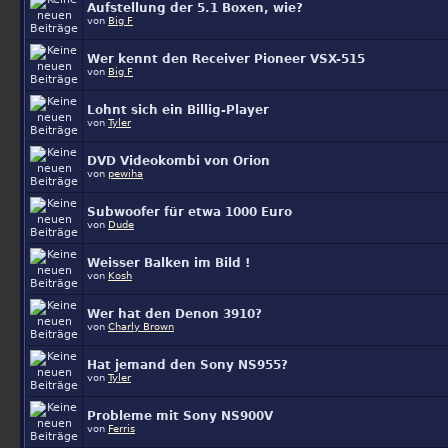
Aufstellung der 5.1 Boxen, wie?
von
Big F
Wer kennt den Receiver Pioneer VSX-515
von
Big F
Lohnt sich ein Billig-Player
von
Tyler
DVD Videokombi von Orion
von
pewiha
Subwoofer für etwa 1000 Euro
von
Dude
Weisser Balken im Bild !
von
Kosh
Wer hat den Denon 3910?
von
Charly Brown
Hat jemand den Sony NS955?
von
Tyler
Probleme mit Sony NS900V
von
Ferris