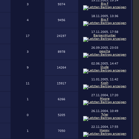
19.11.2005, 19:14
Big F
3
9374
18.11.2005, 13:36
Big F
4
9456
17.11.2005, 17:58
BargainHunter
17
24197
26.09.2005, 23:03
pewiha
3
8978
02.06.2005, 14:47
Dude
9
14264
11.01.2005, 11:42
Kosh
11
15917
27.11.2004, 17:20
Moore
1
6266
26.11.2004, 10:49
Tyler
0
5205
22.11.2004, 17:55
Happy
1
7050