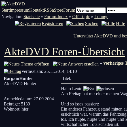
Start
Impressum
Kontakt
RSS
aStore
Forum
Navigation:
Startseite
»
Forum-Index
»
Off Topic
»
Lounge
Registrieren
Suchen
Hilfe
Unterstützt AkteDVD und bes
AkteDVD Foren-Übersicht
«
vorheriges
Verfasst am: 25.11.2014, 14:10
BargainHunter
Titel:
AkteDVD Hunter
Hallo Leute
Am Freitag hat mir einer meinen Wag
Anmeldedatum: 27.09.2004
Beiträge: 5139
Und so isses passiert:
Wohnort: hier
Ein anderes Fahrzeug stand mitten au
ersichtlich war, warum das Fahrzeug 
los. Ich hupte, hupte und hupte und P
wirtschaftlicher Totalschaden ist.