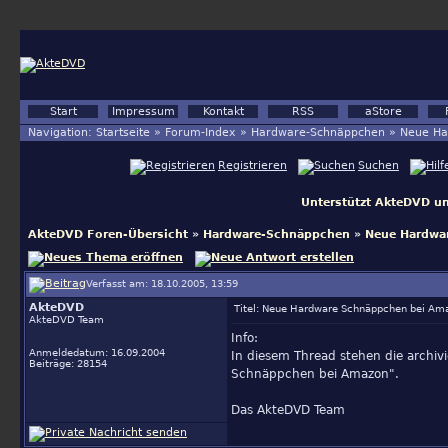
Start
Impressum
Kontakt
RSS
aStore
Navigation:
Startseite
»
Forum-Index
»
Hardware-Schnäppchen
»
Neue Ha
Registrieren
Suchen
Unterstützt AkteDVD un
AkteDVD Foren-Übersicht
»
Hardware-Schnäppchen
»
Neue Hardwar
Verfasst am: 18.10.2005, 13:59
AkteDVD
Titel: Neue Hardware Schnäppchen bei Ama
AkteDVD Team
Info:
Anmeldedatum: 16.09.2004
In diesem Thread stehen die arch
Beiträge: 28154
Schnäppchen bei Amazon".
Das AkteDVD Team