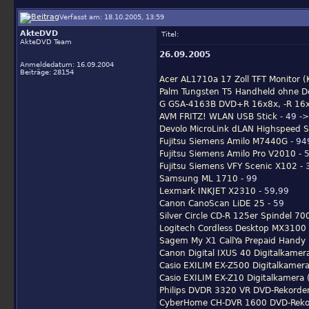
Verfasst am: 18.10.2005, 13:59
AkteDVD
Titel:
AkteDVD Team
26.09.2005
Anmeldedatum: 16.09.2004
Beiträge: 28154
Acer AL1710a 17 Zoll TFT Monitor (
Palm Tungsten T5 Handheld ohne Do
G GSA-4163B DVD+R 16x8x, -R 16x6
AVM FRITZ! WLAN USB Stick
- 49 ->
Devolo MicroLink dLAN Highspeed St
Fujitsu Siemens Amilo M7440G
- 94
Fujitsu Siemens Amilo Pro V2010
- 
Fujitsu Siemens VFY Scenic X102
- 
Samsung ML 1710
- 99
Lexmark INKJET X2310
- 59,99
Canon CanoScan LiDE 25
- 59
Silver Circle CD-R 125er Spindel 
Logitech Cordless Desktop MX3100 
Sagem My X1 CallYa Prepaid Handy 
Canon Digital IXUS 40 Digitalkamer
Casio EXILIM EX-Z500 Digitalkamera
Casio EXILIM EX-Z10 Digitalkamera 
Philips DVDR 3320 VR DVD-Rekorder/V
CyberHome CH-DVR 1600 DVD-Rekor