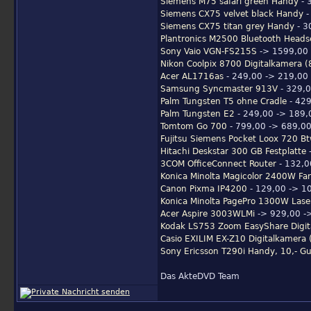
Siemens M75 safari green Handy
- 
Siemens CX75 velvet black Handy
-
Siemens CX75 titan grey Handy
- 3
Plantronics M2500 Bluetooth Heads
Sony Vaio VGN-FS215S
-> 1599,00 
Nikon Coolpix 8700 Digitalkamera (
Acer AL1716as
- 249,00 -> 219,00 
Samsung Syncmaster 913V
- 329,0
Palm Tungsten T5 ohne Cradle
- 429
Palm Tungsten E2
- 249,00 -> 189,0
Tomtom Go 700
- 799,00 -> 689,00
Fujitsu Siemens Pocket Loox 720 Bt
Hitachi Deskstar 300 GB Festplatte
-
3COM OfficeConnect Router
- 132,0
Konica Minolta Magicolor 2400W Fa
Canon Pixma IP4200
- 129,00 -> 1
Konica Minolta PagePro 1300W Lase
Acer Aspire 3003WLMi
-> 929,00 ->
Kodak LS753 Zoom EasyShare Digit
Casio EXILIM EX-Z10 Digitalkamera 
Sony Ericsson T290i Handy, 10,- G
Das AkteDVD Team