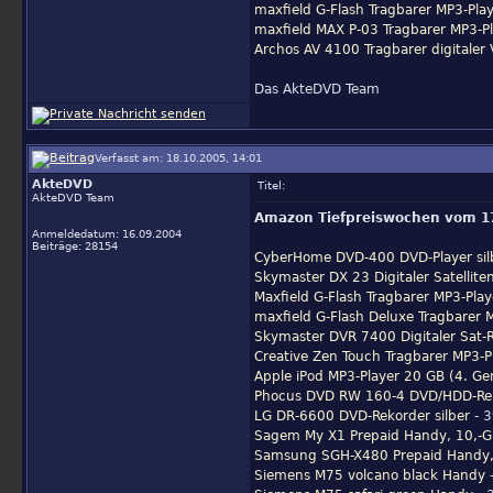
maxfield G-Flash Tragbarer MP3-Play
maxfield MAX P-03 Tragbarer MP3-P
Archos AV 4100 Tragbarer digitale
Das AkteDVD Team
Verfasst am: 18.10.2005, 14:01
AkteDVD
Titel:
AkteDVD Team
Amazon Tiefpreiswochen vom 17
Anmeldedatum: 16.09.2004
Beiträge: 28154
CyberHome DVD-400 DVD-Player sil
Skymaster DX 23 Digitaler Satelliten
Maxfield G-Flash Tragbarer MP3-Pla
maxfield G-Flash Deluxe Tragbarer 
Skymaster DVR 7400 Digitaler Sat-R
Creative Zen Touch Tragbarer MP3-P
Apple iPod MP3-Player 20 GB (4. Ge
Phocus DVD RW 160-4 DVD/HDD-Rek
LG DR-6600 DVD-Rekorder silber
- 3
Sagem My X1 Prepaid Handy, 10,-G
Samsung SGH-X480 Prepaid Handy, 
Siemens M75 volcano black Handy
-