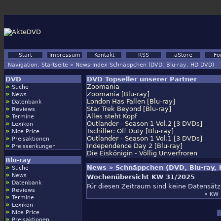
Start
Impressum
Kontakt
RSS
aStore
Fo
Navigation:
Startseite
»
News-Index Schnäppchen (DVD, Blu-ray, HD DVD)
DVD
DVD Topseller unserer Partner
»
Zoomania
Suche
»
Zoomania [Blu-ray]
News
»
London Has Fallen [Blu-ray]
Datenbank
»
Star Trek Beyond [Blu-ray]
Reviews
»
Alles steht Kopf
Termine
»
Outlander - Season 1 Vol.2 [3 DVDs]
Lexikon
»
Tschiller: Off Duty [Blu-ray]
Nice Price
»
Outlander - Season 1 Vol.1 [3 DVDs]
Preisaktionen
»
Independence Day 2 [Blu-ray]
Preissenkungen
Die Eiskönigin - Völlig Unverfroren
Blu-ray
»
News » Schnäppchen (DVD, Blu-ray,
Suche
»
News
Wochenübersicht KW 31/2025
»
Datenbank
Für diesen Zeitraum sind keine Datensät
»
Reviews
« KW 
»
Termine
»
Lexikon
»
Nice Price
»
Preisaktionen