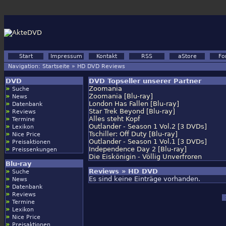
Start
Impressum
Kontakt
RSS
aStore
Fo
Navigation:
Startseite
»
HD DVD Reviews
DVD
DVD Topseller unserer Partner
»
Zoomania
Suche
»
Zoomania [Blu-ray]
News
»
London Has Fallen [Blu-ray]
Datenbank
»
Star Trek Beyond [Blu-ray]
Reviews
»
Alles steht Kopf
Termine
»
Outlander - Season 1 Vol.2 [3 DVDs]
Lexikon
»
Tschiller: Off Duty [Blu-ray]
Nice Price
»
Outlander - Season 1 Vol.1 [3 DVDs]
Preisaktionen
»
Independence Day 2 [Blu-ray]
Preissenkungen
Die Eiskönigin - Völlig Unverfroren
Blu-ray
»
Reviews » HD DVD
Suche
»
Es sind keine Einträge vorhanden.
News
»
Datenbank
»
Reviews
»
Termine
»
Lexikon
»
Nice Price
»
Preisaktionen