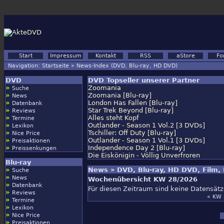
Start
Impressum
Kontakt
RSS
aStore
Fo
Navigation:
Startseite
»
News-Index (DVD, Blu-ray, HD DVD)
DVD
DVD Topseller unserer Partner
»
Zoomania
Suche
»
Zoomania [Blu-ray]
News
»
London Has Fallen [Blu-ray]
Datenbank
»
Star Trek Beyond [Blu-ray]
Reviews
»
Alles steht Kopf
Termine
»
Outlander - Season 1 Vol.2 [3 DVDs]
Lexikon
»
Tschiller: Off Duty [Blu-ray]
Nice Price
»
Outlander - Season 1 Vol.1 [3 DVDs]
Preisaktionen
»
Independence Day 2 [Blu-ray]
Preissenkungen
Die Eiskönigin - Völlig Unverfroren
Blu-ray
»
News » DVD, Blu-ray, HD DVD, Film,
Suche
»
News
Wochenübersicht KW 28/2026
»
Datenbank
Für diesen Zeitraum sind keine Datensät
»
Reviews
« KW 
»
Termine
»
Lexikon
»
Nice Price
»
Preisaktionen