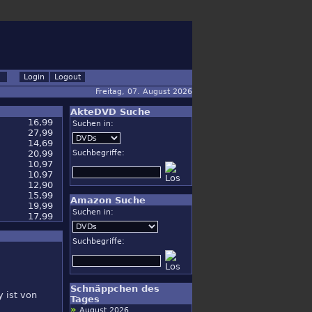
Freitag, 07. August 2026
AkteDVD Suche
16,99
Suchen in:
27,99
14,69
20,99
Suchbegriffe:
10,97
10,97
12,90
15,99
Amazon Suche
19,99
Suchen in:
17,99
Suchbegriffe:
Schnäppchen des
y ist von
Tages
»
August 2026