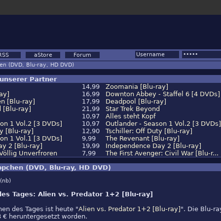
RSS
aStore
Forum
en (DVD, Blu-ray, HD DVD)
unserer Partner
14,99
Zoomania [Blu-ray]
ay]
16,99
Downton Abbey - Staffel 6 [4 DVDs]
n [Blu-ray]
17,99
Deadpool [Blu-ray]
 [Blu-ray]
21,99
Star Trek Beyond
10,97
Alles steht Kopf
on 1 Vol.2 [3 DVDs]
10,97
Outlander - Season 1 Vol.2 [3 DVDs]
ty [Blu-ray]
12,90
Tschiller: Off Duty [Blu-ray]
on 1 Vol.1 [3 DVDs]
9,99
The Revenant [Blu-ray]
y 2 [Blu-ray]
19,99
Independence Day 2 [Blu-ray]
 Völlig Unverfroren
7,99
The First Avenger: Civil War [Blu-r...
pchen (DVD, Blu-ray, HD DVD)
(nb)
s Tages: Alien vs. Predator 1+2 [Blu-ray]
en des Tages ist heute "
Alien vs. Predator 1+2 [Blu-ray]
". Die Blu-ra
 € heruntergesetzt worden.