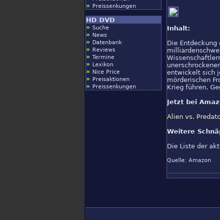
»
Preissenkungen
HD DVD
»
Suche
Inhalt:
»
News
»
Datenbank
Die Entdeckung e
»
Reviews
milliardenschwe
»
Termine
Wissenschaftlern
»
Lexikon
unerschrockenen 
»
Nice Price
entwickelt sich 
»
Preisaktionen
mörderischen Fro
»
Preissenkungen
Krieg führen. Ge
Jetzt bei Amaz
Alien vs. Predat
Weitere Schnä
Die Liste der a
Quelle: Amazon