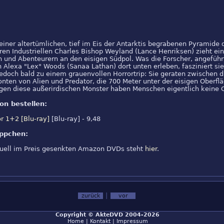
iner altertümlichen, tief im Eis der Antarktis begrabenen Pyramide 
ren Industriellen Charles Bishop Weyland (Lance Henriksen) zieht ei
 und Abenteurern an den eisigen Südpol. Was die Forscher, angeführ
Alexa "Lex" Woods (Sanaa Lathan) dort unten erleben, fasziniert sie
jedoch bald zu einem grauenvollen Horrortrip: Sie geraten zwischen d
nten von Alien und Predator, die 700 Meter unter der eisigen Oberfl
gen diese außerirdischen Monster haben Menschen eigentlich keine C
on bestellen:
or 1+2 [Blu-ray]
[Blu-ray] - 9,48
ppchen:
ktuell im Preis gesenkten Amazon DVDs steht
hier
.
|
zurück
vor
Copyright ©
AkteDVD
2004-2026
Home
|
Kontakt
|
Impressum