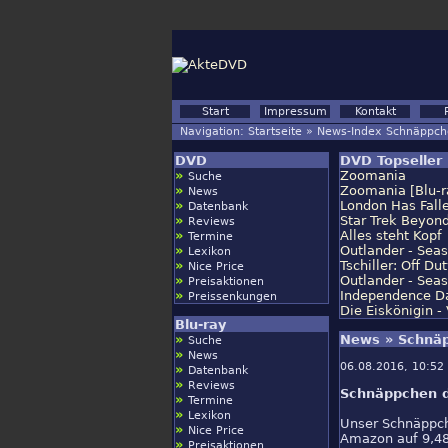
Start
Impressum
Kontakt
Navigation:
Startseite
»
News-Index Schnäppch
DVD
DVD Topseller 
»
Zoomania
Suche
»
Zoomania [Blu-r
News
»
London Has Falle
Datenbank
»
Star Trek Beyond
Reviews
»
Alles steht Kopf
Termine
»
Outlander - Seas
Lexikon
»
Tschiller: Off Du
Nice Price
»
Outlander - Seas
Preisaktionen
»
Independence Da
Preissenkungen
Die Eiskönigin -
Blu-ray
»
News » Schnäp
Suche
»
News
06.08.2016, 10:52 
»
Datenbank
»
Reviews
Schnäppchen de
»
Termine
»
Lexikon
Unser Schnäppch
»
Nice Price
Amazon auf 9,48
»
Preisaktionen