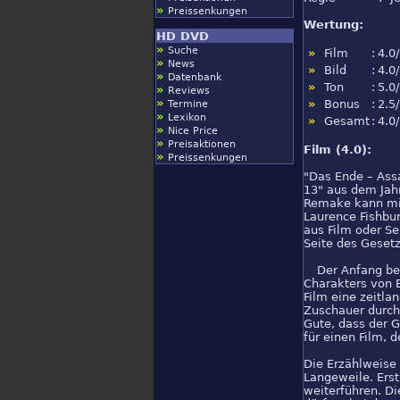
»
Preissenkungen
Wertung:
HD DVD
»
Suche
»
Film
:
4.0
»
News
»
Bild
:
4.0
»
Datenbank
»
Ton
:
5.0
»
Reviews
»
»
Bonus
:
2.5
Termine
»
Lexikon
»
Gesamt
:
4.0
»
Nice Price
»
Preisaktionen
Film (4.0):
»
Preissenkungen
"Das Ende – Assa
13" aus dem Jahr
Remake kann mit
Laurence Fishbur
aus Film oder Se
Seite des Gesetz
Der Anfang be
Charakters von 
Film eine zeitla
Zuschauer durch
Gute, dass der G
für einen Film, 
Die Erzählweise 
Langeweile. Ers
weiterführen. Di