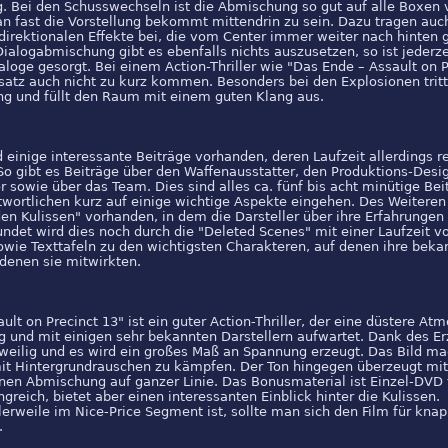
g. Bei den Schusswechseln ist die Abmischung so gut auf alle Boxen v
n fast die Vorstellung bekommt mittendrin zu sein. Dazu tragen auc
direktionalen Effekte bei, die vom Center immer weiter nach hinten 
ialogabmischung gibt es ebenfalls nichts auszusetzen, so ist jederzei
aloge gesorgt. Bei einem Action-Thriller wie "Das Ende – Assault on P
satz auch nicht zu kurz kommen. Besonders bei den Explosionen tritt
ng und füllt den Raum mit einem guten Klang aus.
 einige interessante Beiträge vorhanden, deren Laufzeit allerdings r
 So gibt es Beiträge über den Waffenausstatter, den Produktions-Desi
r sowie über das Team. Dies sind alles ca. fünf bis acht minütige Beit
wortlichen kurz auf einige wichtige Aspekte eingehen. Des Weiteren 
den Kulissen" vorhanden, in dem die Darsteller über ihre Erfahrunge
ndet wird dies noch durch die "Deleted Scenes" mit einer Laufzeit 
owie Texttafeln zu den wichtigsten Charakteren, auf denen ihre beka
 denen sie mitwirkten.
ult on Precinct 13" ist ein guter Action-Thriller, der eine düstere At
und mit einigen sehr bekannten Darstellern aufwartet. Dank des Erz
weilig und es wird ein großes Maß an Spannung erzeugt. Das Bild ma
mit Hintergrundrauschen zu kämpfen. Der Ton hingegen überzeugt mit
en Abmischung auf ganzer Linie. Das Bonusmaterial ist Einzel-DVD t
greich, bietet aber einen interessanten Einblick hinter die Kulissen.
erweile im Nice-Price Segment ist, sollte man sich den Film für knap
.