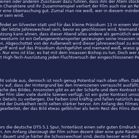
 einen oder anderen Zuschauer dazu führen, dass ihm der Atem stock
n Charaktere und ihr Zusammenspiel verliert der Film auch nie an Rei
r eine Überraschung gut. Zumal man nie weiß, wer in diesem mörder
r sein wird.
indet an Silvester statt und für das kleine Präsidium 13 in einem Vo
s der letzte Jahreswechsel sein, bevor es geschlossen wird. Niemand 
atzung kann ahnen, dass dieser Abend alles andere als gemütlich we
neesturm ist ein Gefangenentransporter gezwungen seine Insassen 
en. Abgeschottet von der Außenwelt wird dieser Jahreswechsel zu e
griff wird auf das Präsidium durchgeführt und niemand weiß, wieso g
d. Nur eins ist klar, es hat mit dem Insassen Bishop zu tun. Doch wer 
mit High-Tech-Ausrüstung jeden Fluchtversuch der eingeschlossenen P
echt solide aus, dennoch ist noch genug Potential nach oben offen. Dabe
v auf, dass der Hintergrund bei den Innenszenen verrauscht ausfällt.
che des Bildes. Ansonsten gibt es an der Schärfe und dem Kontrast n
r Film über viele dunkle Szenen verfügt, ist ein guter Kontrast umso
e Details zu verbergen. Die Farben sind kräftig und fallen natürlich a
und der Dunkelheit recht selten stärker hervor. Am Anfang des Filme
gearbeitet, der das Bild etwas gelblicher als beim Rest des Films dars
rs die deutsche DTS 5.1 Spur, hinterlässt einen sehr guten Eindruck
rn. Am Anfang überzeugt der Film schon dezent über eine gute Räumli
lm dauert und je härter die Schusswechsel sind, desto besser wird die