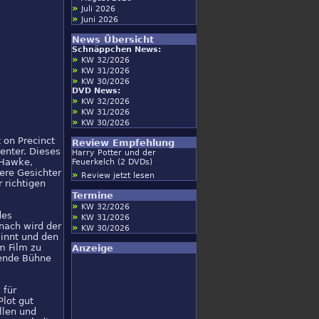
»
Juli 2026
»
Juni 2026
News Übersicht
Schnäppchen News:
»
KW 32/2026
»
KW 31/2026
»
KW 30/2026
DVD News:
»
KW 32/2026
»
KW 31/2026
»
KW 30/2026
 on Precinct
Review Empfehlung
enter. Dieses
Harry Potter und der
 Hawke,
Feuerkelch (2 DVDs)
ere Gesichter
»
Review jetzt lesen
 richtigen
Termine
»
KW 32/2026
des
»
KW 31/2026
nach wird der
»
KW 30/2026
winnt und den
m Film zu
Anzeige
sende Bühne
 für
lot gut
llen und