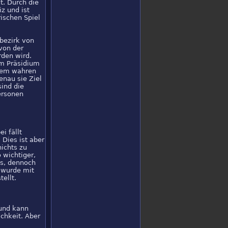
t. Durch die
z und ist
ischen Spiel
rbezirk von
von der
rden wird.
im Präsidium
inem wahren
enau sie Ziel
sind die
ersonen
i fällt
 Dies ist aber
ichts zu
 wichtiger,
us, dennoch
s wurde mit
tellt.
 und kann
chkeit. Aber