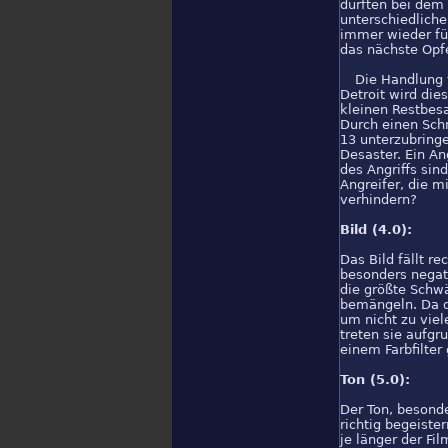
dürften bei dem
unterschiedliche
immer wieder fü
das nächste Opfe
Die Handlung f
Detroit wird die
kleinen Restbes
Durch einen Sch
13 unterzubring
Desaster. Ein An
des Angriffs sin
Angreifer, die 
verhindern?
Bild (4.0):
Das Bild fällt r
besonders negati
die größte Schwä
bemängeln. Da de
um nicht zu viel
treten sie aufgr
einem Farbfilter 
Ton (5.0):
Der Ton, besonde
richtig begeiste
je länger der Fi