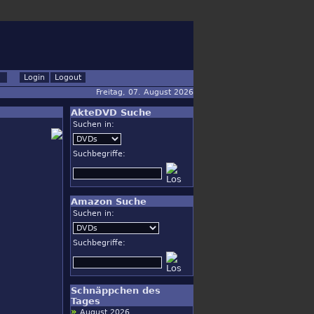
Freitag, 07. August 2026
AkteDVD Suche
Suchen in:
Suchbegriffe:
Amazon Suche
Suchen in:
Suchbegriffe:
Schnäppchen des
Tages
»
August 2026