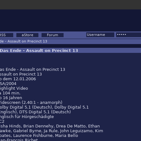
RSS
aStore
Forum
e - Assault on Precinct 13
Das Ende - Assault on Precinct 13
as Ende - Assault on Precinct 13
ssault on Precinct 13
b dem 12.01.2006
SA/2004
ighlight Video
a 104 min.
b 16 Jahren
idescreen (2.40:1 - anamorph)
olby Digital 5.1 (Deutsch), Dolby Digital 5.1
Englisch), DTS Digital 5.1 (Deutsch)
nglisch für Hörgeschädigte
C2
isha Hinds, Brian Dennehy, Drea De Matto, Ethan
awke, Gabriel Byrne, Ja Rule, John Leguizamo, Kim
oates, Laurence Fishburne, Maria Bello
ean-Francois Richet