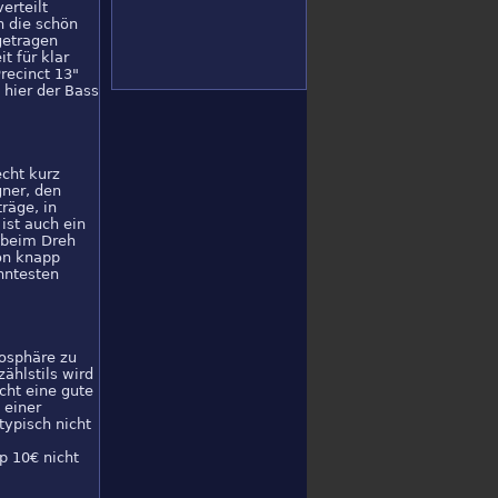
erteilt
h die schön
getragen
t für klar
recinct 13"
 hier der Bass
echt kurz
gner, den
räge, in
ist auch ein
n beim Dreh
von knapp
nntesten
mosphäre zu
ählstils wird
cht eine gute
 einer
ypisch nicht
p 10€ nicht