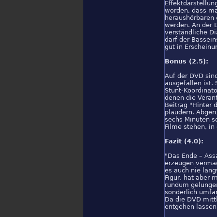
Effektdarstellun
worden, dass ma
heraushörbaren 
werden. An der D
verständliche Di
darf der Bassein
gut in Erscheinu
Bonus (2.5):
Auf der DVD sind
ausgefallen ist.
Stunt-Koordinato
denen die Verant
Beitrag "Hinter 
plaudern. Abgeru
sechs Minuten s
Filme stehen, in
Fazit (4.0):
"Das Ende – Assa
erzeugen vermag 
es auch nie lang
Figur, hat aber 
rundum gelungen
sonderlich umfan
Da die DVD mittl
entgehen lassen