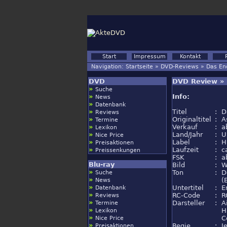
Start
Impressum
Kontakt
Navigation:
Startseite
»
DVD-Reviews
»
Das End
DVD
DVD Review » 
»
Suche
»
Info:
News
»
Datenbank
»
Titel
:
D
Reviews
»
Originaltitel
:
A
Termine
»
Verkauf
:
a
Lexikon
»
Land/Jahr
:
U
Nice Price
»
Label
:
H
Preisaktionen
»
Laufzeit
:
c
Preissenkungen
FSK
:
a
Blu-ray
Bild
:
W
»
Ton
:
D
Suche
»
(
News
»
Untertitel
:
E
Datenbank
»
RC-Code
:
R
Reviews
»
Darsteller
:
A
Termine
»
H
Lexikon
»
C
Nice Price
»
Regie
:
J
Preisaktionen