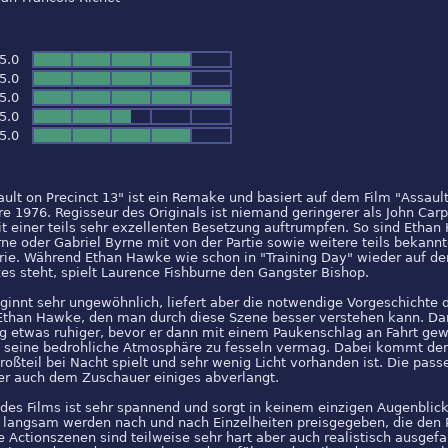
/5.0
/5.0
/5.0
/5.0
/5.0
ult on Precinct 13" ist ein Remake und basiert auf dem Film "Assault
e 1976. Regisseur des Originals ist niemand geringerer als John Carp
 einer teils sehr exzellenten Besetzung auftrumpfen. So sind Ethan
ne oder Gabriel Byrne mit von der Partie sowie weitere teils bekannt
rie. Während Ethan Hawke wie schon in "Training Day" wieder auf der
es steht, spielt Laurence Fishburne den Gangster Bishop.
ginnt sehr ungewöhnlich, liefert aber die notwendige Vorgeschichte 
Ethan Hawke, den man durch diese Szene besser verstehen kann. Da
ng etwas ruhiger, bevor er dann mit einem Paukenschlag an Fahrt ge
 seine bedrohliche Atmosphäre zu fesseln vermag. Dabei kommt de
roßteil bei Nacht spielt und sehr wenig Licht vorhanden ist. Die pas
der auch dem Zuschauer einiges abverlangt.
des Films ist sehr spannend und sorgt in keinem einzigen Augenblick
t langsam werden nach und nach Einzelheiten preisgegeben, die den P
e Actionszenen sind teilweise sehr hart aber auch realistisch ausgefa