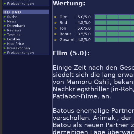
Wertung:
»
Preissenkungen
HD DVD
»
»
Film
:
5.0/5.0
Suche
»
News
»
Bild
:
4.5/5.0
»
Datenbank
»
Ton
:
5.0/5.0
»
Reviews
»
Bonus
:
3.5/5.0
»
Termine
»
Lexikon
»
Gesamt
:
4.5/5.0
»
Nice Price
»
Preisaktionen
Film (5.0):
»
Preissenkungen
Einige Zeit nach den Ges
siedelt sich die lang erw
von Mamoru Oshii, bekan
Nachkriegsthriller Jin-Roh
Patlabor-Filme, an.
Batous ehemalige Partneri
verschollen. Arimaki, der 
Batou als neuen Partner zu
derzeitigen Lage überwa