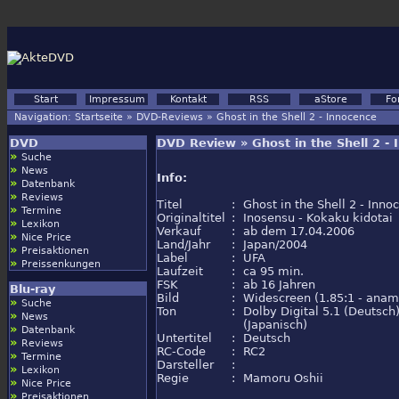
Start
Impressum
Kontakt
RSS
aStore
Fo
Navigation:
Startseite
»
DVD-Reviews
»
Ghost in the Shell 2 - Innocence
DVD
DVD Review » Ghost in the Shell 2 -
»
Suche
»
News
Info:
»
Datenbank
»
Reviews
Titel
:
Ghost in the Shell 2 - Inno
»
Termine
Originaltitel
:
Inosensu - Kokaku kidotai
»
Lexikon
Verkauf
:
ab dem 17.04.2006
»
Nice Price
Land/Jahr
:
Japan/2004
»
Preisaktionen
Label
:
UFA
»
Preissenkungen
Laufzeit
:
ca 95 min.
FSK
:
ab 16 Jahren
Blu-ray
Bild
:
Widescreen (1.85:1 - anam
»
Suche
Ton
:
Dolby Digital 5.1 (Deutsch)
»
News
(Japanisch)
»
Datenbank
Untertitel
:
Deutsch
»
Reviews
RC-Code
:
RC2
»
Termine
Darsteller
:
»
Lexikon
Regie
:
Mamoru Oshii
»
Nice Price
»
Preisaktionen