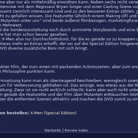
e aber nur als mittelmäßig einordnen kann. Neben sechs nicht ver
nterview mit dem Regisseur Bryan Singer und einer Casting Szene v
esamt ziemlich interessant sind und zu den besseren Extras zählen, 
ht zu gefallen wissen. Die Featurette (ähnlich einem Making-Of) und 
Mutanten unter uns“ sind beide äußerst filmbezogen, marketingfixie
n Mehrwert.
d die Sonderausstattung noch durch animierte Storyboards und eine B
ere hat man schon besser gesehen.
 X-Men also nur Durchschnittskost, für die es gerade so zu knappen 
 etwas mehr an Extras erhofft, der sei auf die Special Edition hingew
DVD diverse zusätzliche Boni mit sich bringt.
chöner Film, der zum einen mit packenden Actionszenen, aber zum an
 Philosophie punkten kann.
Umsetzung kann man als überzeugend beschreiben, wenngleich sowoh
m für Verbesserung geblieben ist. Das einzige, was etwas aus der Re
ttung. Zwar ist sie nicht wirklich schlecht, kann aber auch nicht unb
 gerade die Featurette und der Film über Mutanten enttäuschen letzt
ber die entfernten Szenen attraktiv und machen die DVD somit zu e
on bestellen:
X-Men (Special Edition)
6
|
Startseite
Review Index