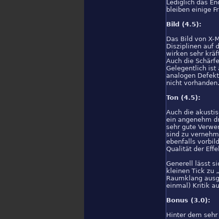
Lediglich das End
bleiben einige F
Bild (4.5):
Das Bild von X-
Disziplinen auf 
wirken sehr kräf
Auch die Schärfe
Gelegentlich ist
analogen Defekte
nicht vorhanden
Ton (4.5):
Auch die akustis
ein angenehm dr
sehr gute Verwe
sind zu vernehme
ebenfalls vorbil
Qualität der Eff
Generell lässt s
kleinen Tick zu 
Raumklang ausgel
einmal) Kritik a
Bonus (3.0):
Hinter dem sehr