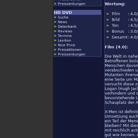
»
Wertung:
Preissenkungen
HD DVD
»
Film
:
4.0
»
Suche
»
Bild
:
4.5
»
News
»
Ton
:
4.5
»
Datenbank
»
»
Bonus
:
3.0
Reviews
»
Termine
»
Gesamt
:
4.0
»
Lexikon
»
Nice Price
Film (4.0):
»
Preisaktionen
»
Preissenkungen
Die Welt in nahe
Betroffenen bisl
Menschen davon n
verabschieden um
Mutanten ihrersei
eine Seite um Ma
versucht diese z
Logan (Hugh Jac
verhindern und 
bevorstehende U
Schauplatz der 
X-Men ist defini
Umsetzung auch 
ein Teil der Me
bleiben? Mit di
mit reichlich ac
gut wie keinen.