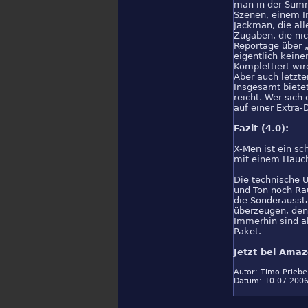
man in der Summ
Szenen, einem I
Jackman, die all
Zugaben, die nic
Reportage über „
eigentlich keine
Komplettiert wir
Aber auch letzt
Insgesamt bietet
reicht. Wer sich
auf einer Extra-
Fazit (4.0):
X-Men ist ein s
mit einem Hauch
Die technische 
und Ton noch Rau
die Sonderaussta
überzeugen, denn
Immerhin sind a
Paket.
Jetzt bei Amaz
Autor:
Timo Priebe
Datum: 10.07.200