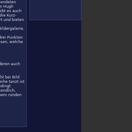
wendeten
on Hugh
gibt es auch
die Kurz-
rt und bieten
ildergalerie.
drei Punkten
iesen, welche
deren auch
l bei Bild
ihe tanzt ist
edingt
endlich.
inem runden