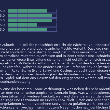
/5.0
/5.0
/5.0
/5.0
/5.0
r Zukunft: Ein Teil der Menschheit erreicht die nächste Evolutionsstu
ang unvorstellbare und übernatürliche Mächte verleiht. Dass die nor
icht sonderlich begeistert sind sorgt dafür, dass versucht wird ein 
 sämtliche Mutanten zu erfassen und in ihrer Freiheit einzuschränk
ts, denen diese Entwicklung sicherlich nicht gefällt, teilen sich in zw
gneto (Ian McKellen) stellt sich auf einen Krieg mit den Menschen e
u bekämpfen, während die andere Seite um Professor Xavier (Patrick
kman), Roke, Storm (Halle Berry) und Cyclops versucht eben diesen 
die Menschen von der Harmlosigkeit der Mutanten zu überzeugen. De
N-Gipfel, auf dem das Gesetz auf den Weg gebracht werden soll wi
Auseinandersetzung.
tiv eine der besseren Comic-Verfilmungen, was neben der sehr ordent
an dem nur teilweise utopischen Szenario liegt. Was wird passieren
nschen tatsächlich weiterentwickelt, während die anderen auf dem be
eser Frage und Faszination im Rücken entwickelt X-Men eine sehr spa
tiongeladenen Szenen versehene Story, die zu gefallen weiß. Leerlauf 
 Actionszenen wechseln sich in gutem Maße mit den nachdenklichen 