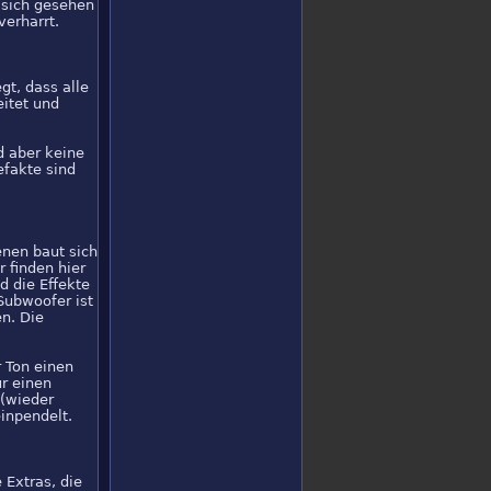
r sich gesehen
verharrt.
t, dass alle
eitet und
d aber keine
efakte sind
enen baut sich
 finden hier
 die Effekte
Subwoofer ist
en. Die
r Ton einen
ür einen
 (wieder
inpendelt.
Extras, die