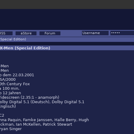
RSS
aStore
Forum
Special Edition)
-Men (Special Edition)
-Men
-Men
b dem 22.03.2001
SA/2000
0th Century Fox
a 100 min.
b 12 Jahren
idescreen (2.35:1 - anamorph)
olby Digital 5.1 (Deutsch), Dolby Digital 5.1
Englisch)
C2
nna Paquin, Famke Janssen, Halle Berry, Hugh
ackman, Ian McKellen, Patrick Stewart
ryan Singer