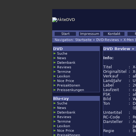
Start
Impressum
Kontakt
Navigation:
Startseite
»
DVD-Reviews
»
X-Men (
DVD
DVD Review » X
»
Suche
»
Info:
News
»
Datenbank
»
Titel
:
X
Reviews
»
Originaltitel
:
X
Termine
»
Verkauf
:
a
Lexikon
»
Land/Jahr
:
U
Nice Price
»
Label
:
2
Preisaktionen
»
Laufzeit
:
c
Preissenkungen
FSK
:
a
Blu-ray
Bild
:
W
»
Ton
:
D
Suche
»
(
News
»
Untertitel
:
Datenbank
»
RC-Code
:
R
Reviews
»
Darsteller
:
A
Termine
»
J
Lexikon
»
Regie
:
B
Nice Price
»
Preisaktionen