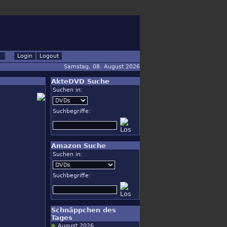
Samstag, 08. August 2026
AkteDVD Suche
Suchen in:
Suchbegriffe:
Amazon Suche
Suchen in:
Suchbegriffe:
Schnäppchen des
Tages
»
August 2026