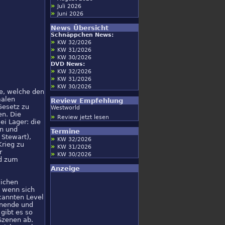
»
Juli 2026
»
Juni 2026
News Übersicht
Schnäppchen News:
»
KW 32/2026
»
KW 31/2026
»
KW 30/2026
DVD News:
»
KW 32/2026
»
KW 31/2026
»
KW 30/2026
fe, welche den
malen
Review Empfehlung
Gesetz zu
Westworld
en. Die
»
Review jetzt lesen
ei Lager: die
in und
Termine
 Stewart),
»
KW 32/2026
Krieg zu
»
KW 31/2026
r
»
KW 30/2026
rd zum
Anzeige
lichen
, wenn sich
kannten Level
nnende und
gibt es so
Szenen ab.