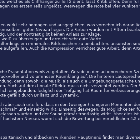
e, welches als Cliffhanger zu Teil 2 dient, lässt Kritik offen. Denn fü
ragen des ersten Teils ungelöst, weswegen die Note bei vier Punkten 
Men wirkt sehr homogen und ausgeglichen, was vornehmlich daran lieg
demselben, guten Niveau liegen. Die Farben wurden mit Filtern bearb
tig, und der Kontrast gibt keinen Anlass zur Klage.
 weiß zu überzeugen und erreicht sehr gute Werte.
 allerdings ein minimales Bildrauschen zu beobachten, ansonsten sin
 aufgefallen. Auch die Kompression verrichtet gute Arbeit, denn Art
.
che Präsentation weiß zu gefallen. Gerade in den actionreicheren Sz
uckvoller und voluminöser Raumklang auf. Die hinteren Lautsprecher
ndung, denn sowohl die Musik, als auch die Umgebungsgeräusche und
n. Auch auf direktionale Effekte muss nicht verzichtet werden. Der 
dlich eingebunden, lediglich der Tiefgang hat Raum für Verbesserung
ekte gefällt durch Brillanz und Dynamik.
ich aber auch urteilen, dass in den (wenigen) ruhigeren Momenten de
„schmal“ und einseitig wirkt. Einseitig deswegen, da Möglichkeiten f
assen wurden und der Sound primär frontlastig wirkt. Aber dies ist
uf höchstem Niveau, womit sich die Bewertung bei vorbildlichen 4.5 e
 spartanisch und altbacken wirkenden Hauptmenü findet man diverse 