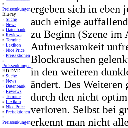
»
ergeben sich in eben 
Preissenkungen
Blu-ray
auch einige auffallen
»
Suche
»
News
»
Datenbank
zu Beginn (Szene im 
»
Reviews
»
Termine
Aufmerksamkeit unfre
»
Lexikon
»
Nice Price
»
Preisaktionen
Blockrauschen gelenkt
»
Preissenkungen
in den weiteren dunkl
HD DVD
»
Suche
ändert. Des Weiteren 
»
News
»
Datenbank
»
Reviews
durch den nicht optim
»
Termine
»
Lexikon
verloren. Selbst bei 
»
Nice Price
»
Preisaktionen
»
erkennt man nicht all
Preissenkungen