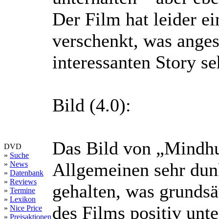
Der Film hat leider ei
verschenkt, was anges
interessanten Story se
Bild (4.0):
Das Bild von „Mindhu
DVD
»
Suche
Allgemeinen sehr dunk
»
News
»
Datenbank
»
Reviews
gehalten, was grunds
»
Termine
»
Lexikon
des Films positiv unte
»
Nice Price
»
Preisaktionen