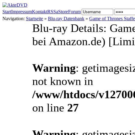
Start
Impressum
Kontakt
RSS
aStore
Forum
Navigation:
Startseite
»
Blu-ray Datenbank
»
Game of Thrones Staffe
Blu-ray Details: Game
bei Amazon.de) [Limi
Warning
: getimagesi
not known in
/www/htdocs/v12700
on line
27
Warning
: getimagesi