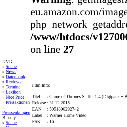
eu.amazon.com/image
php_network_getaddres
/www/htdocs/v12700
on line
27
DVD
»
Suche
»
News
»
Datenbank
»
Reviews
Film-Info:
»
Termine
»
Lexikon
Titel
:
Game of Thrones Staffel 1-4 (Digipack + B
»
Nice Price
»
Preisaktionen
Release
:
31.12.2015
»
EAN
:
5051890292742
Preissenkungen
Label
:
Warner Home Video
Blu-ray
FSK
:
16
»
Suche