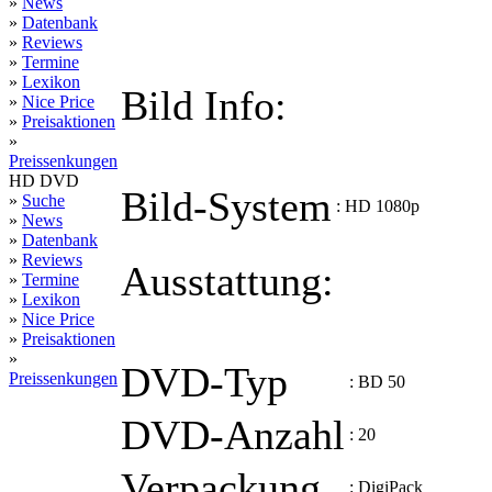
»
News
»
Datenbank
»
Reviews
»
Termine
»
Lexikon
Bild Info:
»
Nice Price
»
Preisaktionen
»
Preissenkungen
HD DVD
Bild-System
»
Suche
:
HD 1080p
»
News
»
Datenbank
»
Reviews
Ausstattung:
»
Termine
»
Lexikon
»
Nice Price
»
Preisaktionen
»
DVD-Typ
Preissenkungen
:
BD 50
DVD-Anzahl
:
20
Verpackung
:
DigiPack