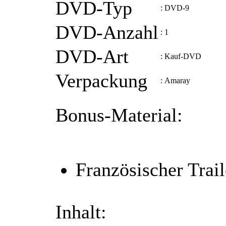
DVD-Typ
:
DVD-9
DVD-Anzahl
:
1
DVD-Art
:
Kauf-DVD
Verpackung
:
Amaray
Bonus-Material:
Französischer Trail
Inhalt: