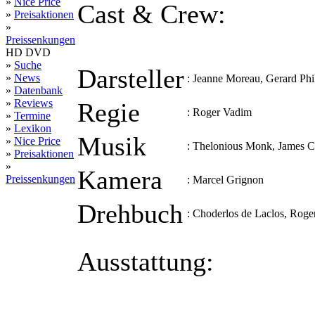
»
Nice Price
Cast & Crew:
»
Preisaktionen
»
Preissenkungen
HD DVD
»
Suche
Darsteller
»
News
:
Jeanne Moreau, Gerard Phil
»
Datenbank
»
Reviews
Regie
:
Roger Vadim
»
Termine
»
Lexikon
Musik
»
Nice Price
:
Thelonious Monk, James C
»
Preisaktionen
»
Kamera
Preissenkungen
:
Marcel Grignon
Drehbuch
:
Choderlos de Laclos, Roge
Ausstattung: