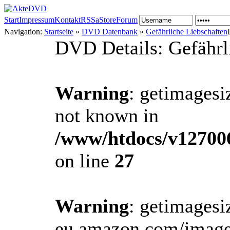
Start
Impressum
Kontakt
RSS
aStore
Forum
Navigation:
Startseite
»
DVD Datenbank
»
Gefährliche Liebschaften
DVD Details: Gefährl
Warning
: getimagesi
not known in
/www/htdocs/v12700
on line
27
Warning
: getimagesi
eu.amazon.com/image