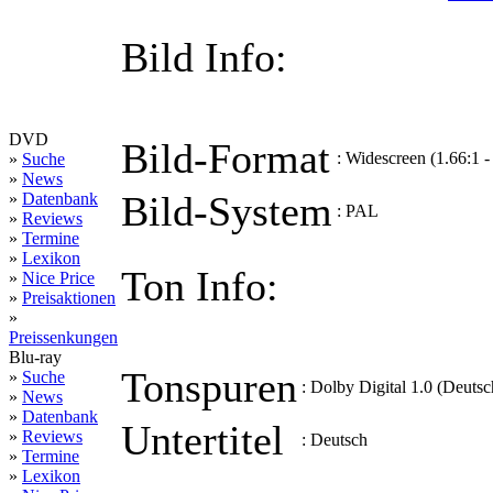
Bild Info:
DVD
Bild-Format
:
Widescreen (1.66:1 
»
Suche
»
News
Bild-System
»
Datenbank
:
PAL
»
Reviews
»
Termine
»
Lexikon
Ton Info:
»
Nice Price
»
Preisaktionen
»
Preissenkungen
Blu-ray
Tonspuren
»
Suche
:
Dolby Digital 1.0 (Deutsc
»
News
»
Datenbank
Untertitel
»
Reviews
:
Deutsch
»
Termine
»
Lexikon