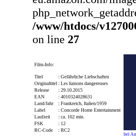
php_network_getaddres
/www/htdocs/v12700
on line
27
Film-Info:
Titel
:
Gefährliche Liebschaften
Originaltitel
:
Les liaisons dangereuses
Release
:
29.10.2015
EAN
:
4010324028631
Land/Jahr
:
Frankreich, Italien/1959
Label
:
Concorde Home Entertainment
Laufzeit
:
ca. 102 min.
FSK
:
12
RC-Code
:
RC2
bei Am