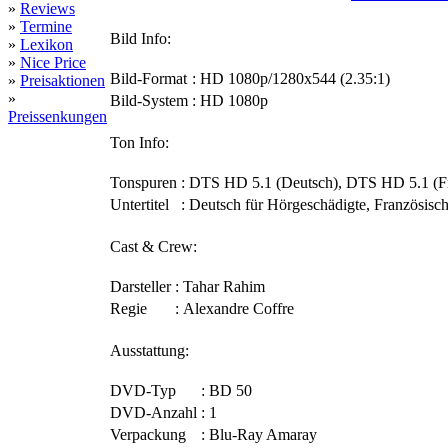
»
Reviews
»
Termine
Bild Info:
»
Lexikon
»
Nice Price
Bild-Format
:
HD 1080p/1280x544 (2.35:1)
»
Preisaktionen
»
Bild-System
:
HD 1080p
Preissenkungen
Ton Info:
Tonspuren
:
DTS HD 5.1 (Deutsch), DTS HD 5.1 (Fr
Untertitel
:
Deutsch für Hörgeschädigte, Französisch
Cast & Crew:
Darsteller
:
Tahar Rahim
Regie
:
Alexandre Coffre
Ausstattung:
DVD-Typ
:
BD 50
DVD-Anzahl
:
1
Verpackung
:
Blu-Ray Amaray