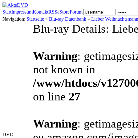
Start
Impressum
Kontakt
RSS
aStore
Forum
Navigation:
Startseite
»
Blu-ray Datenbank
»
Lieber Weihnachtsman
Blu-ray Details: Lie
Warning
: getimagesi
not known in
/www/htdocs/v12700
on line
27
Warning
: getimagesi
eu.amazon.com/image
DVD