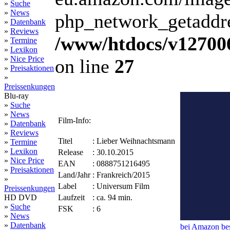
»
Suche
»
News
php_network_getaddres
»
Datenbank
»
Reviews
/www/htdocs/v12700
»
Termine
»
Lexikon
»
Nice Price
on line
27
»
Preisaktionen
»
Preissenkungen
Blu-ray
»
Suche
»
News
Film-Info:
»
Datenbank
»
Reviews
Titel
:
Lieber Weihnachtsmann
»
Termine
»
Lexikon
Release
:
30.10.2015
»
Nice Price
EAN
:
0888751216495
»
Preisaktionen
Land/Jahr
:
Frankreich/2015
»
Label
:
Universum Film
Preissenkungen
HD DVD
Laufzeit
:
ca. 94 min.
»
Suche
FSK
:
6
»
News
»
Datenbank
bei Amazon bes