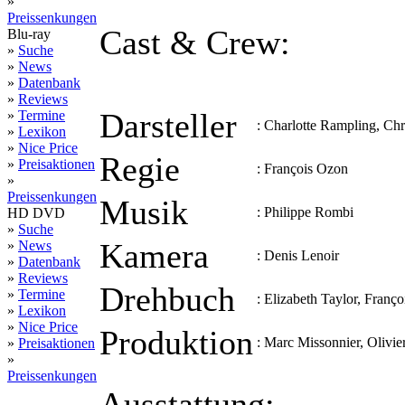
»
Preissenkungen
Cast & Crew:
Blu-ray
»
Suche
»
News
»
Datenbank
»
Reviews
Darsteller
»
Termine
:
Charlotte Rampling, Chr
»
Lexikon
»
Nice Price
Regie
»
Preisaktionen
:
François Ozon
»
Preissenkungen
Musik
:
Philippe Rombi
HD DVD
»
Suche
Kamera
»
News
:
Denis Lenoir
»
Datenbank
»
Reviews
Drehbuch
»
Termine
:
Elizabeth Taylor, Franç
»
Lexikon
»
Nice Price
Produktion
:
Marc Missonnier, Olivie
»
Preisaktionen
»
Preissenkungen
Ausstattung: