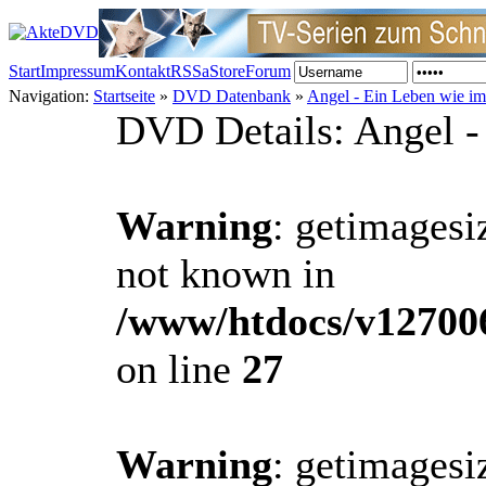
Start
Impressum
Kontakt
RSS
aStore
Forum
Navigation:
Startseite
»
DVD Datenbank
»
Angel - Ein Leben wie i
DVD Details: Angel -
Warning
: getimagesi
not known in
/www/htdocs/v12700
on line
27
Warning
: getimagesi