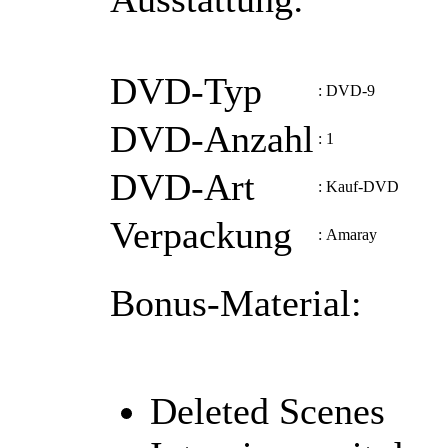
DVD-Typ
:
DVD-9
DVD-Anzahl
:
1
DVD-Art
:
Kauf-DVD
Verpackung
:
Amaray
Bonus-Material:
Deleted Scenes