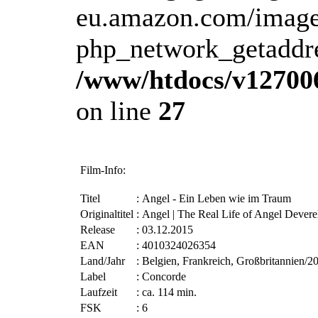
eu.amazon.com/image
php_network_getaddres
/www/htdocs/v12700
on line
27
Film-Info:
Titel
:
Angel - Ein Leben wie im Traum
Originaltitel
:
Angel | The Real Life of Angel Devere
Release
:
03.12.2015
EAN
:
4010324026354
Land/Jahr
:
Belgien, Frankreich, Großbritannien/2
Label
:
Concorde
Laufzeit
:
ca. 114 min.
FSK
:
6