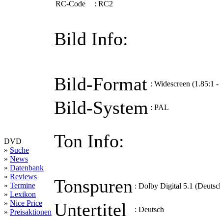
RC-Code
:
RC2
Bild Info:
Bild-Format
:
Widescreen (1.85:1 
Bild-System
:
PAL
Ton Info:
DVD
»
Suche
»
News
»
Datenbank
»
Reviews
Tonspuren
»
Termine
:
Dolby Digital 5.1 (Deutsc
»
Lexikon
»
Nice Price
Untertitel
:
Deutsch
»
Preisaktionen